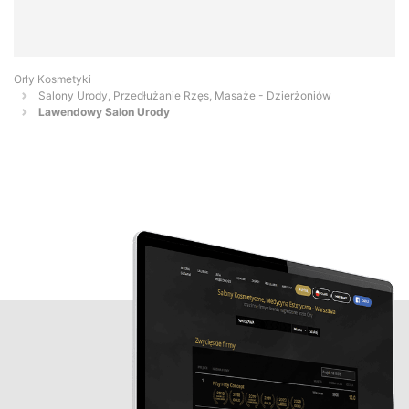
Orły Kosmetyki
Salony Urody, Przedłużanie Rzęs, Masaże - Dzierżoniów
Lawendowy Salon Urody