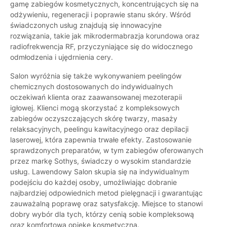
gamę zabiegów kosmetycznych, koncentrujących się na
odżywieniu, regeneracji i poprawie stanu skóry. Wśród
świadczonych usług znajdują się innowacyjne
rozwiązania, takie jak mikrodermabrazja korundowa oraz
radiofrekwencja RF, przyczyniające się do widocznego
odmłodzenia i ujędrnienia cery.
Salon wyróżnia się także wykonywaniem peelingów
chemicznych dostosowanych do indywidualnych
oczekiwań klienta oraz zaawansowanej mezoterapii
igłowej. Klienci mogą skorzystać z kompleksowych
zabiegów oczyszczających skórę twarzy, masaży
relaksacyjnych, peelingu kawitacyjnego oraz depilacji
laserowej, która zapewnia trwałe efekty. Zastosowanie
sprawdzonych preparatów, w tym zabiegów oferowanych
przez markę Sothys, świadczy o wysokim standardzie
usług. Lawendowy Salon skupia się na indywidualnym
podejściu do każdej osoby, umożliwiając dobranie
najbardziej odpowiednich metod pielęgnacji i gwarantując
zauważalną poprawę oraz satysfakcję. Miejsce to stanowi
dobry wybór dla tych, którzy cenią sobie kompleksową
oraz komfortową opiekę kosmetyczną.