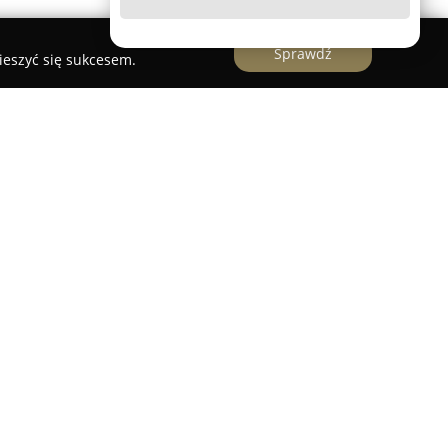
Sprawdź
ieszyć się sukcesem.
smetyczny zlokalizowany w Łodzi, który skupia
g poprawiających urodę oraz samopoczucie.
profesjonalnych zabiegach kosmetycznych
turalnych walorów i polepszanie kondycji skóry
ację dłoni oraz stóp, w tym manicure hybrydowy,
ci. W ofercie dostępne są także zabiegi
 jak lifting rzęs czy laminacja brwi. Salon