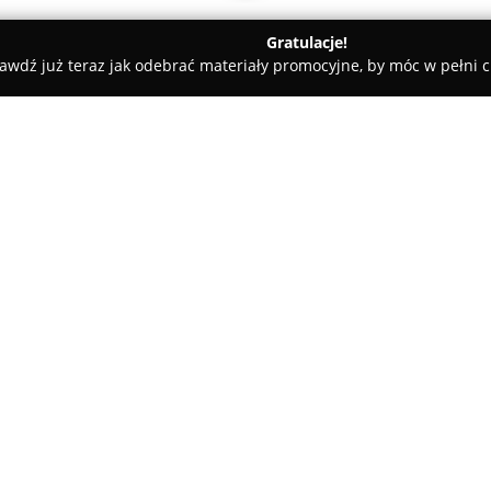
Gratulacje!
awdź już teraz jak odebrać materiały promocyjne, by móc w pełni c
, Masaże - Łódź
LenTan
O firmie:
LenTan
to nowoczesny salon ko
się na szerokim spektrum usłu
Firma wyspecjalizowała się w 
wspierających eksponowanie na
oraz ciała.
Zakres usług obejmuje pielęgn
pedicure i przedłużanie paznok
upiększające okolicę oczu, takie