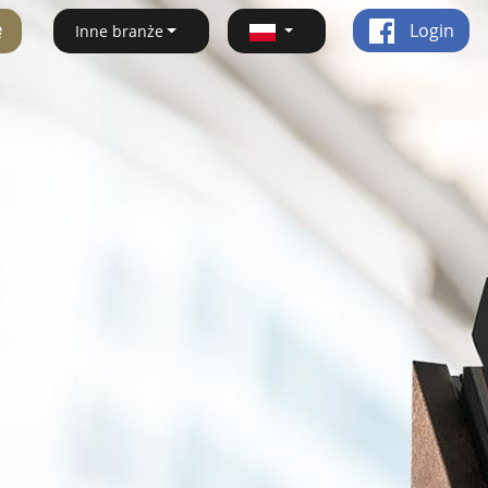
ę
Login
Inne branże