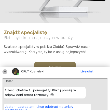
Znajdź specjalistę
Plebiscyt skupia najlepszych w branży
Szukasz specjalisty w pobliżu Ciebie? Sprawdź naszą
wyszukiwarkę. Korzystaj tylko z usług najlepszych!
Szukaj
ORŁY Kosmetyki
Live chat
08:47
Cześć, chętnie Ci pomogę! 🙂 Kliknij proszę w
odpowiedni temat rozmowy! 🙂
Organizator plebiscytu
Plebiscyt
Blog
Kontakt
Jestem Laureatem, chcę odebrać materiały
Bright Side Solutions sp. z o.
Laureaci
Articles
Kontakt