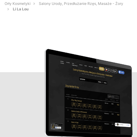
Orły Kosmetyki
Salony Urody, Przedłużanie Rzęs, Masaże - Żory
Li La Lou