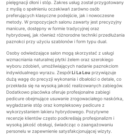
pielęgnacji dłoni i stóp. Zakres usług został przygotowany
z myślą o spełnieniu oczekiwań zarówno osób
preferujących klasyczne podejście, jak i nowoczesne
metody. W propozycjach salonu zawarty jest precyzyjny
manicure, dostępny w formie tradycyjnej oraz
hybrydowej, jak również różnorodne techniki przedłużania
paznokci przy użyciu szablonów i form typu dual.
Osoby odwiedzające salon mogą skorzystać z usługi
wzmacniania naturalnej płytki żelem oraz szerokiego
wyboru zdobień, umożliwiających nadanie paznokciom
indywidualnego wyrazu. Zespół
Li La Lou
przywiązuje
dużą wagę do precyzji wykonania i dbałości o detale, co
przekłada się na wysoką jakość realizowanych zabiegów.
Dodatkowo placówka oferuje profesjonalne zabiegi
pedicure obejmujące usuwanie zrogowaciałego naskórka,
wygładzanie stóp oraz kompleksowy pedicure z
wykorzystaniem lakieru hybrydowego. Pozytywne
recenzje klientów często podkreślają profesjonalizm i
wysoką jakość obsługi, świadcząc o zaangażowaniu
personelu w zapewnienie satysfakcjonującej wizyty.