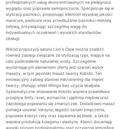
profesjonalnych usług skoncentrowanych na pielęgnacji
wyglądu oraz poprawie samopoczucia. Specjalizuje się w
stylizacji paznokci, proponując klientom wysokiej jakości
manicure, pedicure oraz przedłużanie paznokci metodą
żelową, przywiązując szczególną wagę do
indywidualnych oczekiwań i wysokich standardów
obsługi.
Wśród propozycji salonu Lion's Claw można znaleźć
również zabiegi związane ze stylizacją rzęs, mające na
celu podkreślenie naturalnej urody. Szczególnie
wyróżniającym elementem oferty jest szeroki wybór
masaży, w tym japoński masaż twarzy Kobido. Ten
innowacyjny zabieg stanowi mikrotrening dla mięśni
twarzy, oferując efekt liftingu bez użycia skalpela.
Systematyczne stosowanie Kobido wspiera prawidłowy
przepływ limfy i krwi, wzmacnia i ujędrnia mięśnie oraz
zapobiega pojawianiu się zmarszczek. Dodatkowo masaż
pomaga usuwać toksyny, łagodzi oznaki zmęczenia,
poprawia koloryt cery oraz zapewnia jej blask, a także
wspiera produkcję kolagenu i elastyny. Klienci doceniają
wysoki poziom profesjonalizmu oraz przyjazną atmosferę