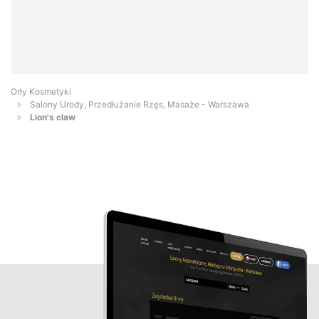
Orły Kosmetyki
Salony Urody, Przedłużanie Rzęs, Masaże - Warszawa
Lion's claw