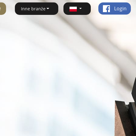
ę
Login
Inne branże