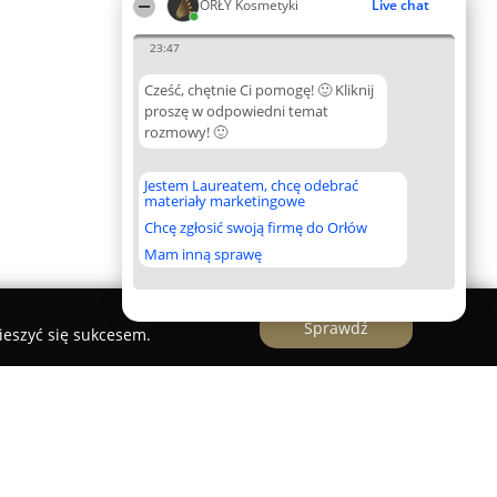
ORŁY Kosmetyki
Live chat
23:47
Cześć, chętnie Ci pomogę! 🙂 Kliknij
proszę w odpowiedni temat
rozmowy! 🙂
Jestem Laureatem, chcę odebrać
materiały marketingowe
Chcę zgłosić swoją firmę do Orłów
Mam inną sprawę
Sprawdź
ieszyć się sukcesem.