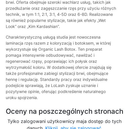
brwi. Oferta obejmuje szeroki wachlarz usług, takich jak
przedłużanie oraz zagęszczanie rzęs przy użyciu różnych
technik, w tym 1:1, 2:1, 3:1, 4-5D oraz 6-8D. Realizowane
są również popularne stylizacje, takie jak efekty „Wet
Look” oraz „Kim Kardashian”.
Charakterystyczną usługą studia jest nowoczesna
laminacja rzęs razem z koloryzacją i botoksem, w której
wykorzystuje się Organic Lash Botox. Ten preparat
pomaga intensywnie odbudowywać, nawilżać i
regenerować rzęsy, poprawiając ich połysk oraz
wytrzymałość koloru. W dodatkowej ofercie znajdują się
także profesjonalne zabiegi stylizacji brwi, obejmujące
hennę i regulację. Standardy pracy oraz indywidualne
podejście sprawiają, że LoLash zyskuje uznanie i
pozytywne opinie, oferując podkreślenie naturalnego
uroku spojrzenia.
Oceny na poszczególnych stronach
Tylko zalogowani użytkownicy maja dostęp do tych
danych.
Kliknij, aby się zalogować.