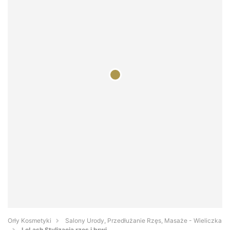
Orły Kosmetyki
Salony Urody, Przedłużanie Rzęs, Masaże - Wieliczka
LoLash Stylizacja rzęs i brwi