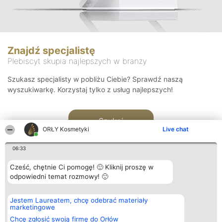
Znajdź specjalistę
Plebiscyt skupia najlepszych w branży
Szukasz specjalisty w pobliżu Ciebie? Sprawdź naszą
wyszukiwarkę. Korzystaj tylko z usług najlepszych!
Szukaj
ORŁY Kosmetyki
Live chat
06:33
Cześć, chętnie Ci pomogę! 🙂 Kliknij proszę w
odpowiedni temat rozmowy! 🙂
Organizator plebiscytu
Plebiscyt
Blog
Kontakt
Jestem Laureatem, chcę odebrać materiały
Bright Side Solutions sp. z o.
Laureaci
Articles
Kontakt
marketingowe
o. sp. k.
Lista
List of
ul. Ruska 22
wszystkich
Articles
Chcę zgłosić swoją firmę do Orłów