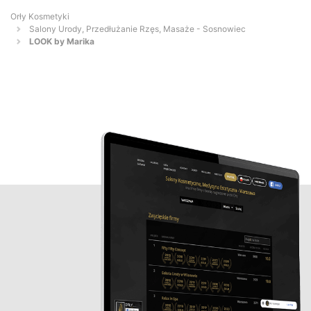
Orły Kosmetyki
Salony Urody, Przedłużanie Rzęs, Masaże - Sosnowiec
LOOK by Marika