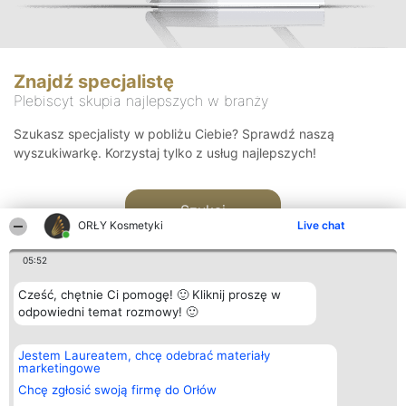
Znajdź specjalistę
Plebiscyt skupia najlepszych w branży
Szukasz specjalisty w pobliżu Ciebie? Sprawdź naszą
wyszukiwarkę. Korzystaj tylko z usług najlepszych!
Szukaj
ORŁY Kosmetyki
Live chat
05:52
Cześć, chętnie Ci pomogę! 🙂 Kliknij proszę w
odpowiedni temat rozmowy! 🙂
Organizator plebiscytu
Plebiscyt
Blog
Kontakt
Jestem Laureatem, chcę odebrać materiały
Bright Side Solutions sp. z o.
Laureaci
Articles
Kontakt
marketingowe
o. sp. k.
Lista
List of
ul. Ruska 22
wszystkich
Articles
Chcę zgłosić swoją firmę do Orłów
Wrocław 50-079
Laureatów