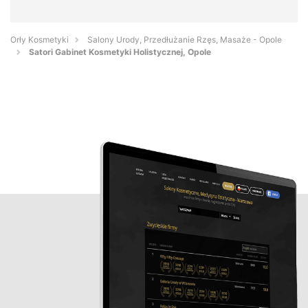
Orły Kosmetyki
Salony Urody, Przedłużanie Rzęs, Masaże - Opole
Satori Gabinet Kosmetyki Holistycznej, Opole