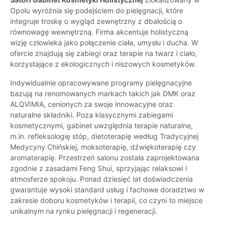
Opolu wyróżnia się podejściem do pielęgnacji, które
integruje troskę o wygląd zewnętrzny z dbałością o
równowagę wewnętrzną. Firma akcentuje holistyczną
wizję człowieka jako połączenie ciała, umysłu i ducha. W
ofercie znajdują się zabiegi oraz terapie na twarz i ciało,
korzystające z ekologicznych i niszowych kosmetyków.
Indywidualnie opracowywane programy pielęgnacyjne
bazują na renomowanych markach takich jak DMK oraz
ALQVIMIA, cenionych za swoje innowacyjne oraz
naturalne składniki. Poza klasycznymi zabiegami
kosmetycznymi, gabinet uwzględnia terapie naturalne,
m.in. refleksologię stóp, dietoterapię według Tradycyjnej
Medycyny Chińskiej, moksoterapię, dźwiękoterapię czy
aromaterapię. Przestrzeń salonu została zaprojektowana
zgodnie z zasadami Feng Shui, sprzyjając relaksowi i
atmosferze spokoju. Ponad dziesięć lat doświadczenia
gwarantuje wysoki standard usług i fachowe doradztwo w
zakresie doboru kosmetyków i terapii, co czyni to miejsce
unikalnym na rynku pielęgnacji i regeneracji.