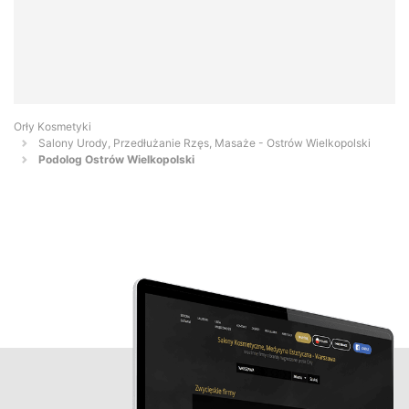
Orły Kosmetyki
Salony Urody, Przedłużanie Rzęs, Masaże - Ostrów Wielkopolski
Podolog Ostrów Wielkopolski