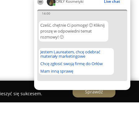
ORŁY Kosmetyki
Live chat
14:00
Cześć, chętnie Ci pomogę! 🙂 Kliknij
proszę w odpowiedni temat
rozmowy! 🙂
Jestem Laureatem, chcę odebrać
materiały marketingowe
Chcę zgłosić swoją firmę do Orłów
Mam inną sprawę
Sprawdź
ieszyć się sukcesem.