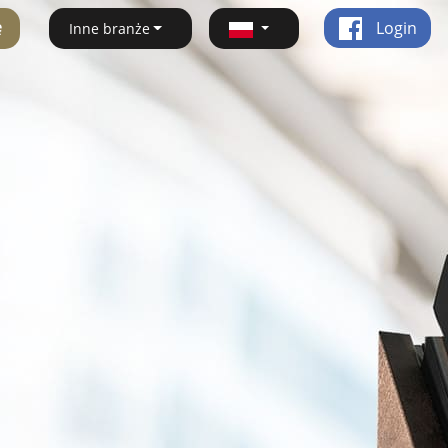
ę
Login
Inne branże