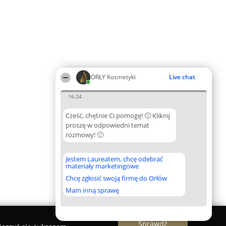
ORŁY Kosmetyki
Live chat
16:24
Cześć, chętnie Ci pomogę! 🙂 Kliknij
proszę w odpowiedni temat
rozmowy! 🙂
Jestem Laureatem, chcę odebrać
materiały marketingowe
Chcę zgłosić swoją firmę do Orłów
Mam inną sprawę
Sprawdź