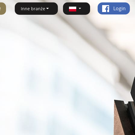
ę
Login
Inne branże