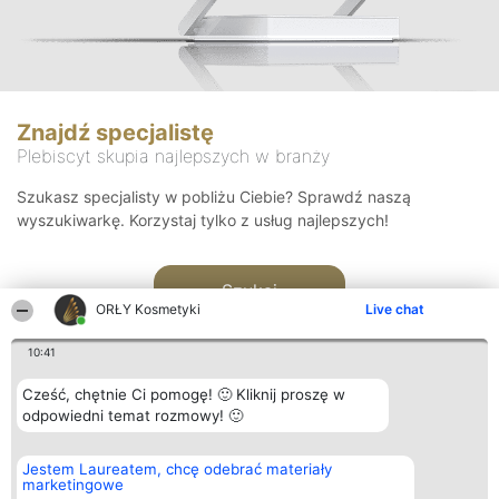
Znajdź specjalistę
Plebiscyt skupia najlepszych w branży
Szukasz specjalisty w pobliżu Ciebie? Sprawdź naszą
wyszukiwarkę. Korzystaj tylko z usług najlepszych!
Szukaj
ORŁY Kosmetyki
Live chat
10:41
Cześć, chętnie Ci pomogę! 🙂 Kliknij proszę w
odpowiedni temat rozmowy! 🙂
Organizator plebiscytu
Plebiscyt
Blog
Kontakt
Jestem Laureatem, chcę odebrać materiały
Bright Side Solutions sp. z o.
Laureaci
Articles
Kontakt
marketingowe
o. sp. k.
Lista
List of