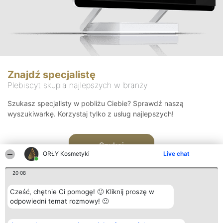
Znajdź specjalistę
Plebiscyt skupia najlepszych w branży
Szukasz specjalisty w pobliżu Ciebie? Sprawdź naszą
wyszukiwarkę. Korzystaj tylko z usług najlepszych!
Szukaj
ORŁY Kosmetyki
Live chat
20:08
Cześć, chętnie Ci pomogę! 🙂 Kliknij proszę w
odpowiedni temat rozmowy! 🙂
Organizator plebiscytu
Plebiscyt
Blog
Kontakt