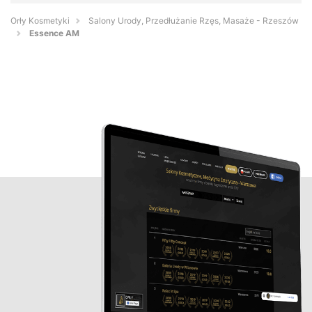
Orły Kosmetyki
Salony Urody, Przedłużanie Rzęs, Masaże - Rzeszów
Essence AM