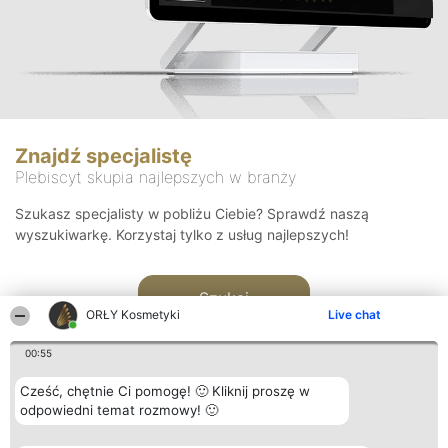
Znajdź specjalistę
Plebiscyt skupia najlepszych w branży
Szukasz specjalisty w pobliżu Ciebie? Sprawdź naszą
wyszukiwarkę. Korzystaj tylko z usług najlepszych!
Szukaj
ORŁY Kosmetyki
Live chat
00:55
Cześć, chętnie Ci pomogę! 🙂 Kliknij proszę w
odpowiedni temat rozmowy! 🙂
Organizator plebiscytu
Plebiscyt
Blog
Kontakt