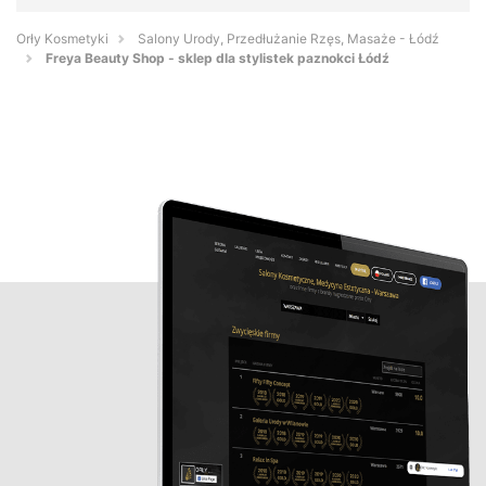
Orły Kosmetyki
Salony Urody, Przedłużanie Rzęs, Masaże - Łódź
Freya Beauty Shop - sklep dla stylistek paznokci Łódź