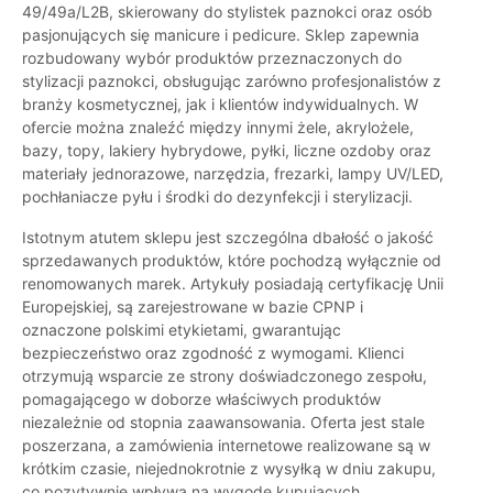
49/49a/L2B, skierowany do stylistek paznokci oraz osób
pasjonujących się manicure i pedicure. Sklep zapewnia
rozbudowany wybór produktów przeznaczonych do
stylizacji paznokci, obsługując zarówno profesjonalistów z
branży kosmetycznej, jak i klientów indywidualnych. W
ofercie można znaleźć między innymi żele, akrylożele,
bazy, topy, lakiery hybrydowe, pyłki, liczne ozdoby oraz
materiały jednorazowe, narzędzia, frezarki, lampy UV/LED,
pochłaniacze pyłu i środki do dezynfekcji i sterylizacji.
Istotnym atutem sklepu jest szczególna dbałość o jakość
sprzedawanych produktów, które pochodzą wyłącznie od
renomowanych marek. Artykuły posiadają certyfikację Unii
Europejskiej, są zarejestrowane w bazie CPNP i
oznaczone polskimi etykietami, gwarantując
bezpieczeństwo oraz zgodność z wymogami. Klienci
otrzymują wsparcie ze strony doświadczonego zespołu,
pomagającego w doborze właściwych produktów
niezależnie od stopnia zaawansowania. Oferta jest stale
poszerzana, a zamówienia internetowe realizowane są w
krótkim czasie, niejednokrotnie z wysyłką w dniu zakupu,
co pozytywnie wpływa na wygodę kupujących.