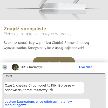
Znajdź specjalistę
Plebiscyt skupia najlepszych w branży
Szukasz specjalisty w pobliżu Ciebie? Sprawdź naszą
wyszukiwarkę. Korzystaj tylko z usług najlepszych!
Szukaj
ORŁY Kosmetyki
Live chat
15:21
Cześć, chętnie Ci pomogę! 🙂 Kliknij proszę w
odpowiedni temat rozmowy! 🙂
Organizator plebiscytu
Plebiscyt
Blog
Kontakt
Jestem Laureatem, chcę odebrać materiały
Bright Side Solutions sp. z o.
Laureaci
Articles
Kontakt
marketingowe
o. sp. k.
Lista
List of