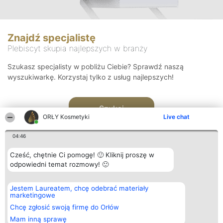
Znajdź specjalistę
Plebiscyt skupia najlepszych w branży
Szukasz specjalisty w pobliżu Ciebie? Sprawdź naszą
wyszukiwarkę. Korzystaj tylko z usług najlepszych!
Szukaj
ORŁY Kosmetyki
Live chat
04:46
Cześć, chętnie Ci pomogę! 🙂 Kliknij proszę w
odpowiedni temat rozmowy! 🙂
Organizator plebiscytu
Plebiscyt
Blog
Kontakt
Jestem Laureatem, chcę odebrać materiały
Bright Side Solutions sp. z o.
Laureaci
Articles
Kontakt
marketingowe
o. sp. k.
Lista
List of
ul. Ruska 22
wszystkich
Articles
Chcę zgłosić swoją firmę do Orłów
Wrocław 50-079
Laureatów
Mam inną sprawę
KRS 0000749100 | Regon
Zasady