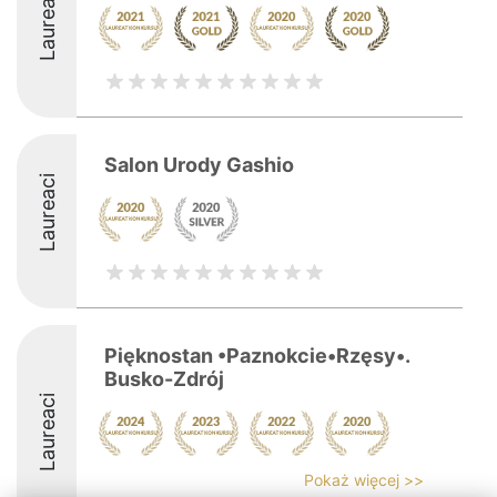
Laureaci
Salon Urody Gashio
Laureaci
Pięknostan •Paznokcie•Rzęsy•.
Busko-Zdrój
Laureaci
Pokaż więcej >>