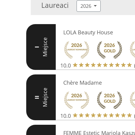
Laureaci
2026
LOLA Beauty House
Miejsce
I
10.0
Chère Madame
Miejsce
II
10.0
FEMME Estetic Mariola Kas