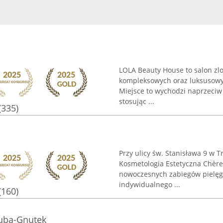
LOLA Beauty House to salon zlok
kompleksowych oraz luksusowyc
Miejsce to wychodzi naprzeciw
stosując ...
(335)
Przy ulicy św. Stanisława 9 w
Kosmetologia Estetyczna Chère
nowoczesnych zabiegów pielęgna
indywidualnego ...
(160)
zuba-Gnutek