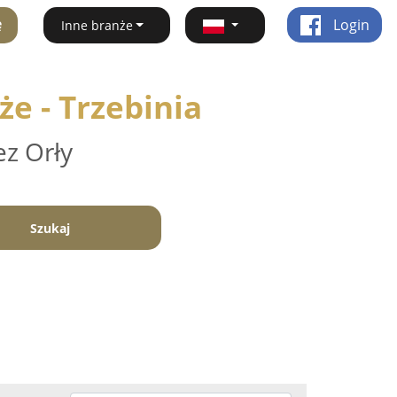
ę
Login
Inne branże
e - Trzebinia
ez Orły
Szukaj