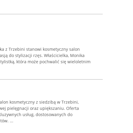
a z Trzebini stanowi kosmetyczny salon
sją do stylizacji rzęs. Właścicielka, Monika
ylistką, która może pochwalić się wieloletnim
lon kosmetyczny z siedzibą w Trzebini,
wej pielęgnacji oraz upiększaniu. Oferta
kluzywnych usług, dostosowanych do
ów. ...