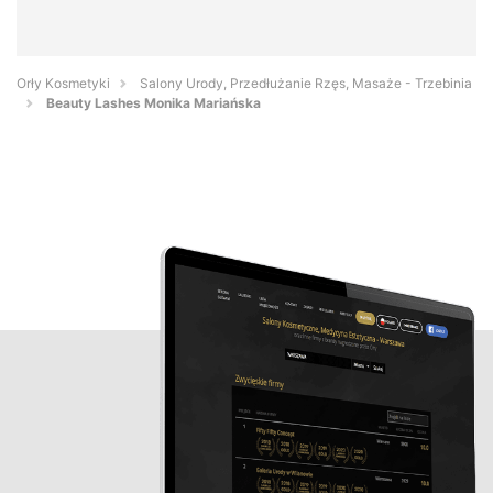
Orły Kosmetyki
Salony Urody, Przedłużanie Rzęs, Masaże - Trzebinia
Beauty Lashes Monika Mariańska