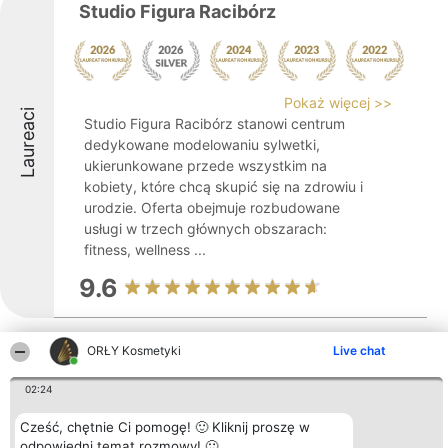
Studio Figura Racibórz
Pokaż więcej >>
Laureaci
Studio Figura Racibórz stanowi centrum
dedykowane modelowaniu sylwetki,
ukierunkowane przede wszystkim na
kobiety, które chcą skupić się na zdrowiu i
urodzie. Oferta obejmuje rozbudowane
usługi w trzech głównych obszarach:
fitness, wellness ...
9.6
ORŁY Kosmetyki
Live chat
Ravita Instytut Urody
02:24
Cześć, chętnie Ci pomogę! 🙂 Kliknij proszę w
odpowiedni temat rozmowy! 🙂