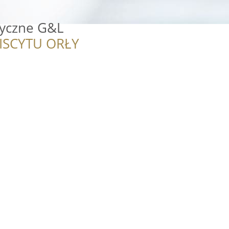
tyczne G&L
ISCYTU ORŁY