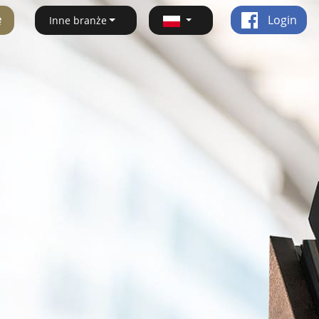
ę
Login
Inne branże