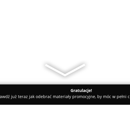
Gratulacje!
awdź już teraz jak odebrać materiały promocyjne, by móc w pełni c
, Masaże - Racibórz
Studio Kosmetyczne G&L