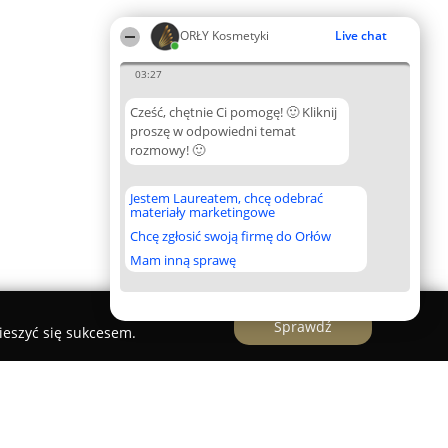
ORŁY Kosmetyki
Live chat
03:27
Cześć, chętnie Ci pomogę! 🙂 Kliknij
proszę w odpowiedni temat
rozmowy! 🙂
Jestem Laureatem, chcę odebrać
materiały marketingowe
Chcę zgłosić swoją firmę do Orłów
Mam inną sprawę
Sprawdź
ieszyć się sukcesem.