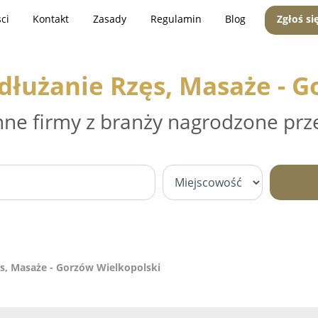
ci
Kontakt
Zasady
Regulamin
Blog
Zgłoś si
dłużanie Rzęs, Masaże - 
nne firmy z branży nagrodzone prz
ęs, Masaże - Gorzów Wielkopolski