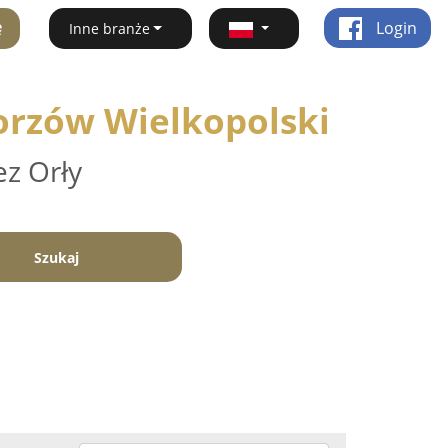
ę
Login
Inne branże
Gorzów Wielkopolski
ez Orły
Szukaj