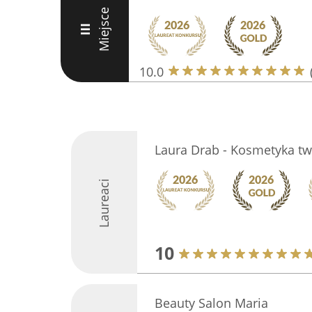
Miejsce
III
10.0
Laura Drab - Kosmetyka tw
Laureaci
10
Beauty Salon Maria