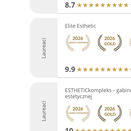
8.7
Elite Esthetic
Laureaci
9.9
ESTHETICkompleks - gabin
estetycznej
Laureaci
10