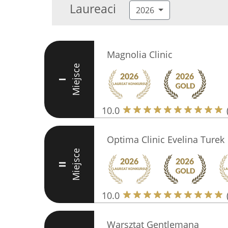
Laureaci
2026
Magnolia Clinic
Miejsce
I
10.0
Optima Clinic Evelina Turek
Miejsce
II
10.0
Warsztat Gentlemana