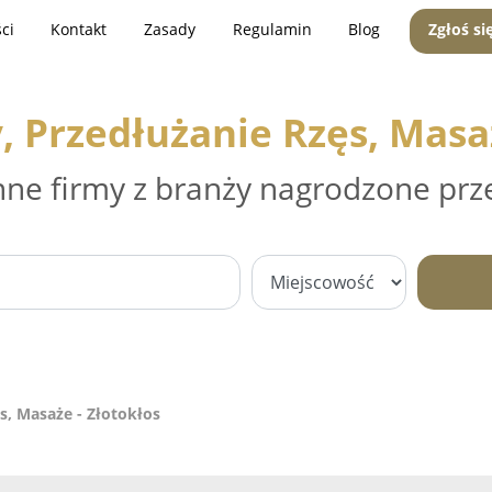
ci
Kontakt
Zasady
Regulamin
Blog
Zgłoś si
, Przedłużanie Rzęs, Masaż
nne firmy z branży nagrodzone prz
s, Masaże - Złotokłos