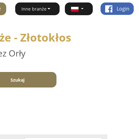
ę
Login
Inne branże
e - Złotokłos
ez Orły
Szukaj