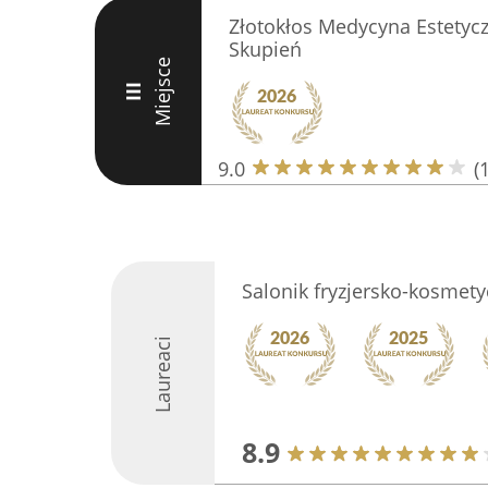
Złotokłos Medycyna Estetyc
Skupień
Miejsce
III
9.0
(
Salonik fryzjersko-kosmet
Laureaci
8.9