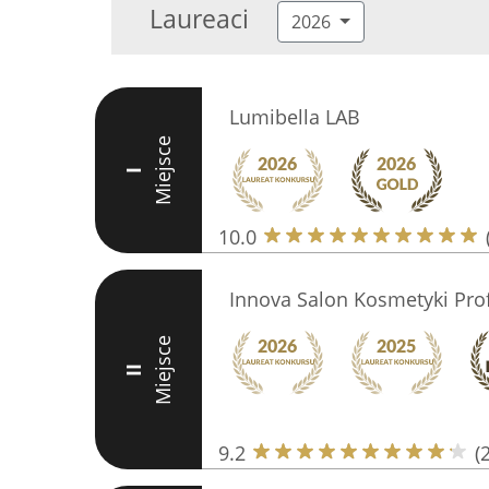
Laureaci
2026
Lumibella LAB
Miejsce
I
10.0
Innova Salon Kosmetyki Pro
Miejsce
II
9.2
(