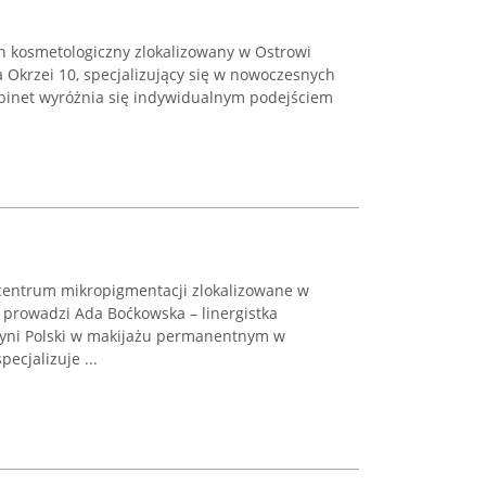
on kosmetologiczny zlokalizowany w Ostrowi
a Okrzei 10, specjalizujący się w nowoczesnych
binet wyróżnia się indywidualnym podejściem
centrum mikropigmentacji zlokalizowane w
 prowadzi Ada Boćkowska – linergistka
zyni Polski w makijażu permanentnym w
ecjalizuje ...