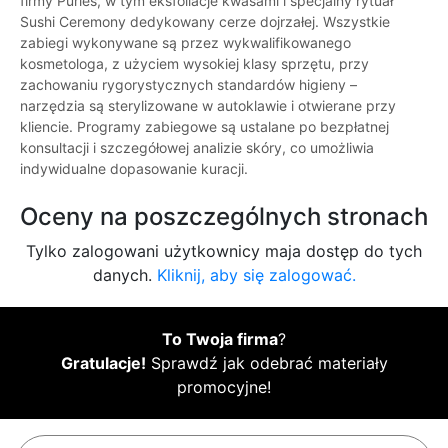
firmy Purlés, w tym eksfoliacje kwasami i specjalny rytuał
Sushi Ceremony dedykowany cerze dojrzałej. Wszystkie
zabiegi wykonywane są przez wykwalifikowanego
kosmetologa, z użyciem wysokiej klasy sprzętu, przy
zachowaniu rygorystycznych standardów higieny –
narzędzia są sterylizowane w autoklawie i otwierane przy
kliencie. Programy zabiegowe są ustalane po bezpłatnej
konsultacji i szczegółowej analizie skóry, co umożliwia
indywidualne dopasowanie kuracji.
Oceny na poszczególnych stronach
Tylko zalogowani użytkownicy maja dostęp do tych
danych.
Kliknij, aby się zalogować.
To Twoja firma
?
Gratulacje!
Sprawdź jak odebrać materiały
promocyjne!