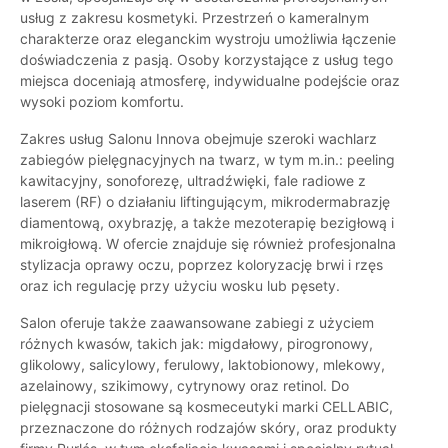
usług z zakresu kosmetyki. Przestrzeń o kameralnym
charakterze oraz eleganckim wystroju umożliwia łączenie
doświadczenia z pasją. Osoby korzystające z usług tego
miejsca doceniają atmosferę, indywidualne podejście oraz
wysoki poziom komfortu.
Zakres usług Salonu Innova obejmuje szeroki wachlarz
zabiegów pielęgnacyjnych na twarz, w tym m.in.: peeling
kawitacyjny, sonoforezę, ultradźwięki, fale radiowe z
laserem (RF) o działaniu liftingującym, mikrodermabrazję
diamentową, oxybrazję, a także mezoterapię bezigłową i
mikroigłową. W ofercie znajduje się również profesjonalna
stylizacja oprawy oczu, poprzez koloryzację brwi i rzęs
oraz ich regulację przy użyciu wosku lub pęsety.
Salon oferuje także zaawansowane zabiegi z użyciem
różnych kwasów, takich jak: migdałowy, pirogronowy,
glikolowy, salicylowy, ferulowy, laktobionowy, mlekowy,
azelainowy, szikimowy, cytrynowy oraz retinol. Do
pielęgnacji stosowane są kosmeceutyki marki CELLABIC,
przeznaczone do różnych rodzajów skóry, oraz produkty