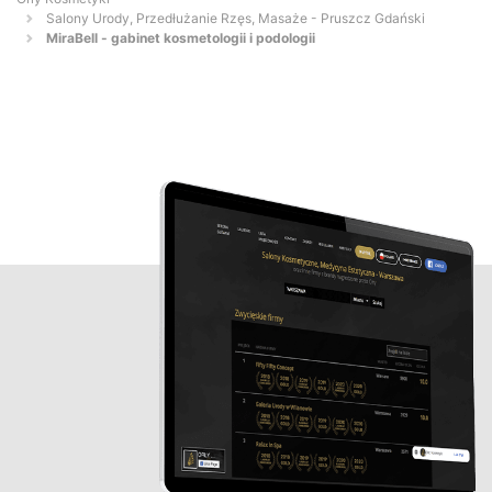
Salony Urody, Przedłużanie Rzęs, Masaże - Pruszcz Gdański
MiraBell - gabinet kosmetologii i podologii