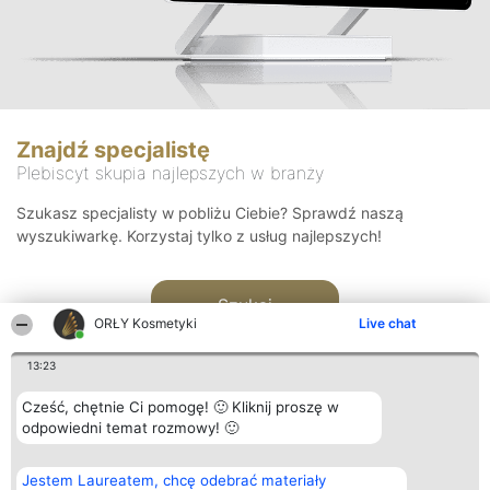
Znajdź specjalistę
Plebiscyt skupia najlepszych w branży
Szukasz specjalisty w pobliżu Ciebie? Sprawdź naszą
wyszukiwarkę. Korzystaj tylko z usług najlepszych!
Szukaj
ORŁY Kosmetyki
Live chat
13:23
Cześć, chętnie Ci pomogę! 🙂 Kliknij proszę w
odpowiedni temat rozmowy! 🙂
Organizator plebiscytu
Plebiscyt
Blog
Kontakt
Jestem Laureatem, chcę odebrać materiały
Bright Side Solutions sp. z o.
Laureaci
Articles
Kontakt